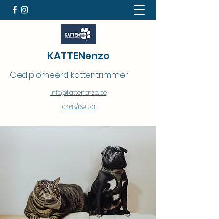
KATTENenzo
Gediplomeerd kattentrimmer
info@kattenenzo.be
0468/169.133