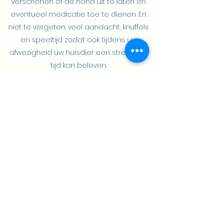
verschonen of de hond uit te laten en
eventueel medicatie toe te dienen. En
niet te vergeten: veel aandacht, knuffels
en speeltijd zodat ook tijdens uw
afwezigheid uw huisdier een stressloze
tijd kan beleven.
Elke klant heeft zijn eigen noden en
wensen. Tarieven zijn afhankelijk van uw
woonplaats en duur van het huisbezoek.
Vraag daarom een aangepaste offerte
voor uw oppaswensen.
KATTENenzo
Boomstraat 14